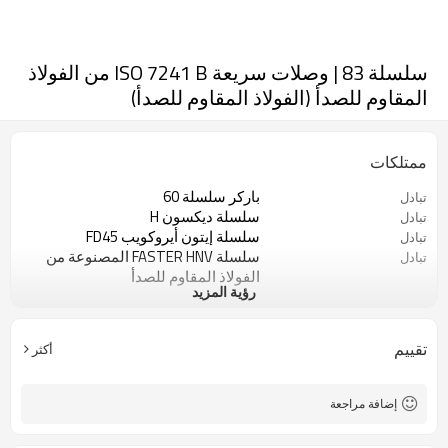
سلسلة 83 | وصلات سريعة ISO 7241 B من الفولاذ
المقاوم للصدأ (الفولاذ المقاوم للصدأ)
ممتلكات
باركر سلسلة 60
تبادل
سلسلة ديكسون H
تبادل
سلسلة إيتون أيروكويب FD45
تبادل
سلسلة FASTER HNV المصنوعة من
تبادل
الفولاذ المقاوم للصدأ
رؤية المزيد
سلسلة DNP PBVX
تبادل
سلسلة ستوتشي IRBX
تبادل
سلسلة هانسن هونج كونج
تبادل
تقييم
أكثر
سلسلة سيفوي SS10
تبادل
سلسلة VOSWINKEL IB-VA
تبادل
سلسلة جروميل 635-Z
تبادل
إضافة مراجعة