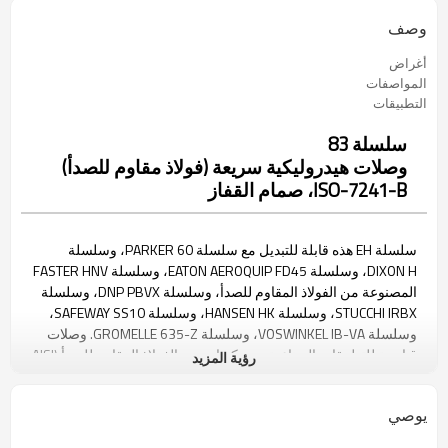
وصف
أغراض
المواصفات
التطبيقات
سلسلة 83
وصلات هيدروليكية سريعة (فولاذ مقاوم للصدأ)
ISO-7241-B، صمام القفاز
سلسلة EH هذه قابلة للتبديل مع سلسلة PARKER 60، وسلسلة
DIXON H، وسلسلة EATON AEROQUIP FD45، وسلسلة FASTER HNV
المصنوعة من الفولاذ المقاوم للصدأ، وسلسلة DNP PBVX، وسلسلة
STUCCHI IRBX، وسلسلة HANSEN HK، وسلسلة SAFEWAY SS10،
وسلسلة VOSWINKEL IB-VA، وسلسلة GROMELLE 635-Z. وصلات
قياسية للتطبيقات الصناعية مع مكونات من الفولاذ المقاوم للصدأ (AISI
رؤية المزيد
316). مطابقة لمعيار ISO 7241 الجزء ب.
يوصي
أنثى