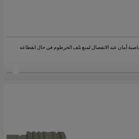
نة للخراطيم. تتميز بخاصية أمان عند الانفصال لمنع تلف الخرطوم في حال انقطاعه