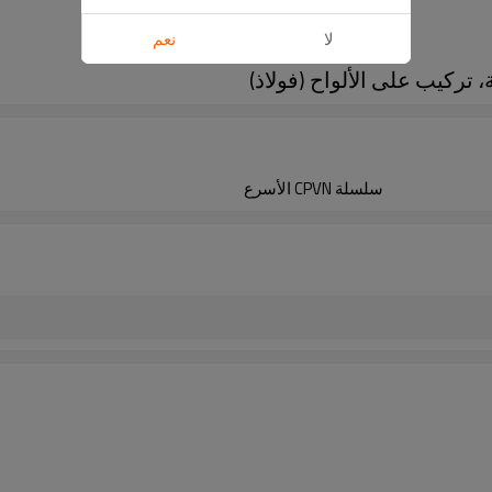
لا
نعم
سلسلة CPVN الأسرع