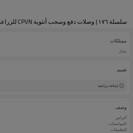
سلسلة ١٧٦ | وصلات دفع وسحب أنثوية CPVN للزراعة، تركيب على الألواح (فولاذ)
ممتلكات
تبادل
تقييم
إضافة مراجعة
وصف
أغراض
المواصفات
التطبيقات