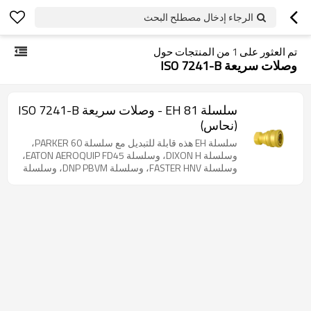
الرجاء إدخال مصطلح البحث
تم العثور على
1
من المنتجات حول
وصلات سريعة ISO 7241-B
سلسلة EH 81 - وصلات سريعة ISO 7241-B
(نحاس)
سلسلة EH هذه قابلة للتبديل مع سلسلة PARKER 60،
وسلسلة DIXON H، وسلسلة EATON AEROQUIP FD45،
وسلسلة FASTER HNV، وسلسلة DNP PBVM، وسلسلة
STUCCHI IRBO، وسلسلة HANSEN HK، وسلسلة
SAFEWAY BS10، وسلسلة VOSWINKEL IB-MS،
وسلسلة GROMELLE 635-L. منتج نحاسي. وصلات
قياسية صناعية متوافقة مع معيار ISO 7241-1 السلسلة
B. تتوفر جميع المقاسات من 1/8 بوصة إلى 2 بوصة مع
خيارات متعددة للخيوط (BSP، NPT، SAE). مصممة لأداء
موثوق في البيئات الصناعية الصعبة.