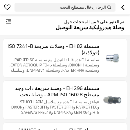
الرجاء إدخال مصطلح البحث
تم العثور على
5
من المنتجات حول
وصلة هيدروليكية سريعة التوصيل
سلسلة EH 82 - وصلات سريعة ISO 7241-B
(فولاذية)
سلسلة EH هذه قابلة للتبديل مع سلسلة PARKER 60،
وسلسلة DIXON H، وسلسلة EATON AEROQUIP FD45،
وسلسلة FASTER HNV، وسلسلة DNP PBV1، وسلسلة
STUCCHI IRB، وسلسلة HANSEN HK، وسلسلة
SAFEWAY S10، وسلسلة VOSWINKEL IB، وسلسلة
GROMELLE 635-A. منتج فولاذي. وصلات قياسية صناعية
سلسلة EH 296 - وصلة سريعة ذات وجه
متوافقة مع معيار ISO 7241-1 السلسلة B. تتوفر جميع
مسطح APM ISO 16028 - وصلة تحت
المقاسات من 1/8 بوصة إلى 2 بوصة مع خيارات متعددة
الضغط (فولاذ)
للخيوط (BSP، NPT، SAE). مصممة لأداء موثوق في
تتوافق سلسلة EH هذه مع سلاسل STUCCHI APM
البيئات الصناعية الصعبة.
وPARKER FEC وFASTER 3FFH وFASTER 3FFI وDIXON
HTE وCEJN X64 وDNP PLK4 وSAFEWAY FFEC49
وVOSWINKEL FU. منتج فولاذي. صُممت هذه الوصلات
ذات الوجه المسطح، المتوافقة مع معيار ISO 16028،
خصيصًا للتطبيقات الهيدروليكية الصعبة، حيث تتميز بقدرة