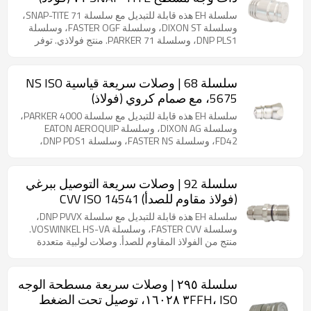
سلسلة EH هذه قابلة للتبديل مع سلسلة SNAP-TITE 71،
وسلسلة DIXON ST، وسلسلة FASTER OGF، وسلسلة
DNP PLS1، وسلسلة PARKER 71. منتج فولاذي. توفر
وصلات 136 أداءً متعدد الاستخدامات في مختلف
التطبيقات الهيدروليكية، حيث تجمع بين تقنية الختم
المتقدمة وسهولة التشغيل. يضمن تصميمها المسطح عدم
سلسلة 68 | وصلات سريعة قياسية NS ISO
انسكاب السوائل مع منع التلوث الخارجي بفعالية، مما
5675، مع صمام كروي (فولاذ)
يجعلها مثالية للأنظمة النظيفة والفعالة. تتميز هذه
الوصلات بتقنية الدفع للتوصيل السهلة، مما يُبسط عملية
سلسلة EH هذه قابلة للتبديل مع سلسلة PARKER 4000،
التركيب، بينما تُثبت آلية كرة القفل المدمجة التوصيلات
وسلسلة DIXON AG، وسلسلة EATON AEROQUIP
وتمنع الفصل العرضي. وصلات 136 قابلة للتبديل بالكامل
FD42، وسلسلة FASTER NS، وسلسلة DNP PDS1،
مع سلسلة Snap-tite 71، مما يضمن توافقًا واسعًا
وسلسلة STUCCHI IR، وسلسلة SAFEWAY S20،
وسهولة في التكامل مع الأنظمة الحالية.
وسلسلة SNAP-TITE 60. منتج فولاذي. متوافق مع معيار
ISO-5675. وصلات صمام كروي متعددة الأغراض مع
سلسلة 92 | وصلات سريعة التوصيل ببرغي
خاصية الفصل السريع. متوافق مع معيار ISO-7241-A
(فولاذ مقاوم للصدأ) CVV ISO 14541
(مقاس الهيكل 1/2 بوصة فقط). مقاسات الهيكل الأخرى
قابلة للتبديل مع سلسلة PARKER 4000 وسلسلة Faster
سلسلة EH هذه قابلة للتبديل مع سلسلة DNP PVVX،
NS. يُرجى العلم أن مقاس 3/4 بوصة لسلسلة FASTER
وسلسلة FASTER CVV، وسلسلة VOSWINKEL HS-VA.
NS يختلف عن مقاس 3/4 بوصة لسلسلة PARKER 4000.
منتج من الفولاذ المقاوم للصدأ. وصلات لولبية متعددة
الأغراض مصممة للعمل بكفاءة في ظل ظروف الضغط
المتبقي. مصممة لتحمل طفرات الضغط العالي ونبضات
التدفق مع الحفاظ على قابلية التبديل وفقًا لمعيار ISO
سلسلة ٢٩٥ | وصلات سريعة مسطحة الوجه
14541.
٣FFH، ISO ١٦٠٢٨، توصيل تحت الضغط