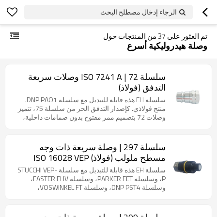
الرجاء إدخال مصطلح البحث
تم العثور على
37
من المنتجات حول
وصلة هيدروليكية أسرع
سلسلة 72 | ISO 7241 A وصلات سريعة
التدفق (فولاذ)
سلسلة EH هذه قابلة للتبديل مع سلسلة DNP PAO1.
منتج فولاذي. كإصدار التدفق الحر من سلسلة 75، تتميز
وصلات 72 بتصميم ممر مفتوح بدون صمامات داخلية،
مما يضمن كفاءة تدفق أعلى وهدرًا أقل للضغط.
سلسلة 297 | وصلة سريعة ذات وجه
مسطح ملولب (فولاذ) ISO 16028 VEP
سلسلة EH هذه قابلة للتبديل مع سلسلة STUCCHI VEP-
P، وسلسلة PARKER FET، وسلسلة FASTER FHV،
وسلسلة DNP PST4، وسلسلة VOSWINKEL FT،
وسلسلة DIXON VEP، وسلسلة HOLMBURY HFT. منتج
فولاذي. صُممت سلسلة 297 خصيصًا للأنظمة
الهيدروليكية عالية الأداء، وتوفر أداءً موثوقًا به في