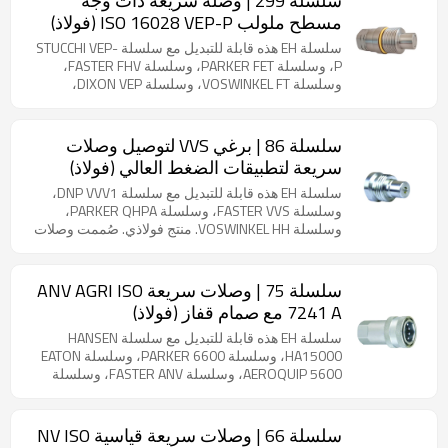
سلسلة 299 | وصلة سريعة ذات وجه
التطبيقات التي تتعرض لنبضات ضغط شديدة وضغوط
مسطح ملولب ISO 16028 VEP-P (فولاذ)
متبقية في الخطوط. يقلل تصميم التوصيل المبتكر من
التآكل بشكل كبير ويمنع التآكل الملحوم، بينما تتيح تقنية
سلسلة EH هذه قابلة للتبديل مع سلسلة STUCCHI VEP-
الصمام الداخلي التوصيل والفصل الآمن حتى في ظل
P، وسلسلة PARKER FET، وسلسلة FASTER FHV،
ظروف الضغط المتبقي العالي.
وسلسلة VOSWINKEL FT، وسلسلة DIXON VEP،
وسلسلة DNP PST4. منتج فولاذي. صُممت سلسلة 299
خصيصًا للأنظمة الهيدروليكية المتطلبة، وتوفر أداءً موثوقًا
به في التطبيقات التي تتعرض لنبضات ضغط شديدة
سلسلة 86 | برغي VVS لتوصيل وصلات
وضغوط متبقية في الخطوط. يقلل تصميم التوصيل
سريعة لتطبيقات الضغط العالي (فولاذ)
المبتكر من التآكل بشكل كبير ويمنع التآكل الملحوم، بينما
تتيح تقنية الصمام الداخلي التوصيل والفصل الآمن حتى
سلسلة EH هذه قابلة للتبديل مع سلسلة DNP VVV1،
في ظل ظروف الضغط المتبقي العالي. تُستخدم هذه
وسلسلة FASTER VVS، وسلسلة PARKER QHPA،
السلسلة في بيئات تطبيقات الرياح الشديدة، ويضمن قفل
وسلسلة VOSWINKEL HH. منتج فولاذي. صُممت وصلات
دبوس الأمان ثبات الوصلات ماديًا بما يكفي لأداء وظائفها
الضغط العالي اللولبية لتحمل ظروف العمل القاسية مع
بكفاءة.
ارتفاعات ضغط متكررة. يضمن الهيكل الداخلي المتين
أقصى درجات السلامة والموثوقية. متوفر في السوق.
سلسلة 75 | وصلات سريعة ANV AGRI ISO
7241 A مع صمام قفاز (فولاذ)
سلسلة EH هذه قابلة للتبديل مع سلسلة HANSEN
HA15000، وسلسلة PARKER 6600، وسلسلة EATON
AEROQUIP 5600، وسلسلة FASTER ANV، وسلسلة
FASTER AGRI، وسلسلة DNP PAV1، وسلسلة STUCCHI
BIR، وسلسلة STUCCHI IRV، وسلسلة DIXON K،
وسلسلة VOSWINKEL IA، وسلسلة SAFEWAY S56. منتج
سلسلة 66 | وصلات سريعة قياسية NV ISO
فولاذي. سلسلة 75 هي وصلة سريعة من نوع poppet