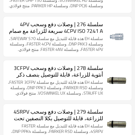
وسلسلة VOSWINKEL HD، وسلسلة FASTER UHP 150،
أقصى ضغط متبقٍ يصل إلى 250 بار.
وسلسلة DNP PCJ6، وسلسلة PARKER HP. منتج فولاذي.
تُمثل سلسلة 156 أحدث تقنيات الوصلات الهيدروليكية
من EH، وهي مصممة لتطبيقات الضغط العالي التي
تتجاوز 150 ميجا باسكال. تجمع هذه الوصلات بين موثوقية
سلسلة 276 | وصلات دفع وسحب 4PV
لا مثيل لها وبنية متينة، وتتميز بأنظمة أمان متعددة تتضمن
4CPV ISO 7241 A سريعة للزراعة مع صمام
مؤشرات بصرية وأقفال ميكانيكية. صُممت سلسلة 156
تخفيف الضغط الصغير (فولاذ)
للعمليات الحرجة، وتوفر أداءً استثنائيًا في حال تعطل
سلسلة EH هذه قابلة للتبديل مع سلسلة SAFEWAY S70،
الوصلات الهيدروليكية القياسية، مما يجعلها الحل الأمثل
وسلسلة DNP PKK3، وسلسلة FASTER 4CPV، وسلسلة
لأنظمة الضغط العالي للغاية التي تتطلب أمانًا تشغيليًا
FASTER 4PV، وسلسلة FASTER 4NV. منتج فولاذي.
ومتانة مطلقة.
وصلات تثبيت على اللوحة متوافقة مع معيار ISO 7241-1
من السلسلة A، مصممة لتوصيلات مرنة للخراطيم. تتميز
بخاصية أمان عند الانفصال لمنع تلف الخرطوم في حال
سلسلة 278 | وصلات دفع وسحب 3CFPV
انقطاعه عن طريق الخطأ. مزودة بمزيل ضغط. أقصى
أنثوية للزراعة، قابلة للتوصيل بنصف ذكر
ضغط متبقٍ يصل إلى 250 بار.
تحت ضغط متبقي (فولاذ)
سلسلة EH هذه قابلة للتبديل مع سلسلة FASTER 3CFPV،
وسلسلة PARKER RSD، وسلسلة DNP PPK3، وسلسلة
STAUFF UX، وسلسلة VOSWINKEL UX. منتج فولاذي.
صُممت هذه السلسلة من الوصلات للتركيب المباشر في
منافذ الصمامات أو أنظمة الأنابيب الصلبة، وهي تلبي
معايير ISO 7241-1 Series A الصارمة، مع دمج ميزات
سلسلة 279 | وصلات دفع وسحب 4SRPV
أمان أساسية. توفر وظيفة الفصل المبتكرة حماية
للزراعة، قابلة للتوصيل بكلا النصفين تحت
أساسية من تلف المعدات عن طريق فصل مكون الوصلة
ضغط متبقٍ (فولاذ)
الذكر تلقائيًا عند تعرضه لقوى سحب عرضية من الجرار،
سلسلة EH هذه قابلة للتبديل مع سلسلة FASTER
مما يمنع تمزق الخرطوم بفعالية. تضمن آلية الأمان هذه
4SRPV، وسلسلة PARKER RSD، وسلسلة DNP PPK4،