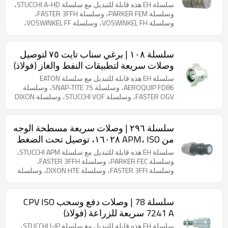
(فولاذ)
سلسلة EH هذه قابلة للتبديل مع سلسلة STUCCHI A-HD،
وسلسلة PARKER FEM، وسلسلة FASTER 3FFH،
وسلسلة VOSWINKEL FH، وسلسلة VOSWINKEL FF،
وسلسلة VOSWINKEL FU. منتج فولاذي. صُممت هذه
الوصلات المسطحة، المطابقة لمعايير ISO 16028،
للتطبيقات الهيدروليكية الصعبة، وتتميز بضغط عمل قوي
سلسلة ١٠٨ | برغي سناب تايت ٧٥ لتوصيل
يبلغ 35 ميجا باسكال (5076 رطل/بوصة مربعة)، وطلاء
وصلات سريعة لتطبيقات النفط والغاز (فولاذ)
متين من الزنك والنيكل لمقاومة فائقة للتآكل. يتيح
التصميم المبتكر توصيلًا آمنًا في ظل ظروف الضغط
سلسلة EH هذه قابلة للتبديل مع سلسلة EATON
المتبقي مع خيارات تكوين متعددة.
AEROQUIP FD86، وسلسلة SNAP-TITE 75، وسلسلة
FASTER OGV، وسلسلة STUCCHI VOF، وسلسلة DIXON
WS، وسلسلة VOSWINKEL HV. منتج فولاذي. صُممت هذه
الوصلات المتينة، المُثبتة بالبرغي، خصيصًا لعمليات النفط
والغاز الشاقة، وتتميز بتصميم غلاف متين ونظام صمام
سلسلة ٢٩٦ | وصلات سريعة مسطحة الوجه
قفاز موثوق. يضمن التوصيل الملولب ACME أداءً آمنًا
من APM، ISO ١٦٠٢٨، توصيل تحت الضغط
ومضادًا للتسرب في تطبيقات صيانة الهيدروكربونات
(فولاذ)
الحرجة. صُممت هذه الوصلات خصيصًا لتحمل ظروف
سلسلة EH هذه قابلة للتبديل مع سلسلة STUCCHI APM،
التشغيل القاسية، وتوفر خدمة موثوقة بفضل بنيتها
وسلسلة PARKER FEC، وسلسلة FASTER 3FFH،
المتينة ومكوناتها المصممة بدقة.
وسلسلة FASTER 3FFI، وسلسلة DIXON HTE، وسلسلة
CEJN X64، وسلسلة DNP PLK4، وسلسلة SAFEWAY
FFEC49، وسلسلة VOSWINKEL FU. منتج فولاذي. صُممت
هذه الوصلات ذات الوجه المسطح، والمتوافقة مع معيار
سلسلة 78 | وصلات دفع وسحب CPV ISO
ISO 16028، للتطبيقات الهيدروليكية الصعبة، وتتميز
7241 A سريعة للزراعة (فولاذ)
بضغط عمل قوي يبلغ 35 ميجا باسكال (5076 رطل/
بوصة مربعة)، وطلاء متين من الزنك والنيكل لمقاومة
سلسلة EH هذه قابلة للتبديل مع سلسلة STUCCHI I-IP،