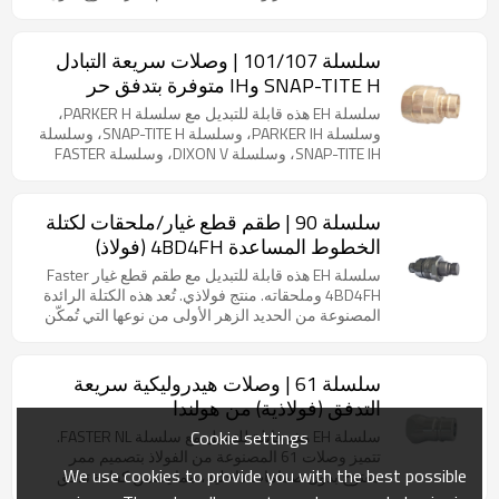
صمامات داخلية، مما يضمن كفاءة تدفق أعلى وهدرًا أقل
للضغط. متوافقة مع معيار ISO 7241 الجزء ب.
سلسلة 101/107 | وصلات سريعة التبادل
SNAP-TITE H وIH متوفرة بتدفق حر
(نحاس)
سلسلة EH هذه قابلة للتبديل مع سلسلة PARKER H،
وسلسلة PARKER IH، وسلسلة SNAP-TITE H، وسلسلة
SNAP-TITE IH، وسلسلة DIXON V، وسلسلة FASTER
TNV، وسلسلة FASTER TNL BRASS، وسلسلة STUCCHI
SH. منتج نحاسي. تُستخدم وصلات السلسلة 101 بشكل
شائع في السوق الأمريكية كبديل للسلسلة القياسية.
سلسلة 90 | طقم قطع غيار/ملحقات لكتلة
صُممت صماماتها لتسهيل التدفق، ولتمكين التوصيل مع
الخطوط المساعدة 4BD4FH (فولاذ)
أجزاء السلسلة 107 (تدفق حر). نحاس.
سلسلة EH هذه قابلة للتبديل مع طقم قطع غيار Faster
4BD4FH وملحقاته. منتج فولاذي. تُعد هذه الكتلة الرائدة
المصنوعة من الحديد الزهر الأولى من نوعها التي تُمكّن
من توصيل وفصل ملحقات جرافات التوجيه الانزلاقي
وآلات البناء المماثلة بسرعة. تستخدم خراطيش تجمع بين
جميع مزايا تقنية سلسلة الوصلات المسطحة، بما في ذلك
سلسلة 61 | وصلات هيدروليكية سريعة
ميزة تخفيف الضغط لضمان توصيل آمن حتى مع وجود
التدفق (فولاذية) من هولندا
ضغط متبقٍ على جانبي الدائرة. تقبل الكتلة خراطيش
بمقاسي ½ بوصة و¾ بوصة، حيث يوفر الحجم الأكبر سعة
Cookie settings
سلسلة EH هذه قابلة للتبديل مع سلسلة FASTER NL.
تدفق أعلى مع الحفاظ على نفس المساحة الصغيرة.
تتميز وصلات 61 المصنوعة من الفولاذ بتصميم ممر
We use cookies to provide you with the best possible
مفتوح بدون صمامات داخلية، مما يضمن كفاءة تدفق
أعلى وهدرًا أقل للضغط.