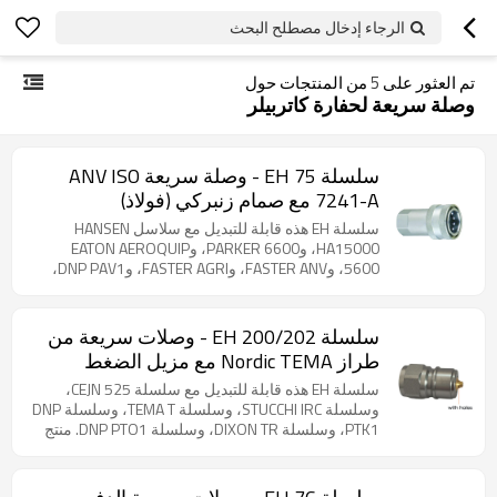
الرجاء إدخال مصطلح البحث
تم العثور على
5
من المنتجات حول
وصلة سريعة لحفارة كاتربيلر
سلسلة EH 75 - وصلة سريعة ANV ISO
7241-A مع صمام زنبركي (فولاذ)
سلسلة EH هذه قابلة للتبديل مع سلاسل HANSEN
HA15000، وPARKER 6600، وEATON AEROQUIP
5600، وFASTER ANV، وFASTER AGRI، وDNP PAV1،
وSTUCCHI BIR، وSTUCCHI IRV، وDIXON K،
وVOSWINKEL IA، وSAFEWAY S56. منتج فولاذي. سلسلة
75 عبارة عن وصلة سريعة من نوع الصمام، متوافقة مع
سلسلة EH 200/202 - وصلات سريعة من
معايير ISO 7241-1-A. مصنوعة من الفولاذ الكربوني
طراز Nordic TEMA مع مزيل الضغط
المطلي بالزنك، مما يضمن قابلية التبديل عالميًا، وهي
(فولاذ، نحاس)
متوفرة بأحجام من ¼ بوصة إلى 2 بوصة. نظرًا لتعدد
سلسلة EH هذه قابلة للتبديل مع سلسلة CEJN 525،
استخداماتها، تُستخدم سلسلة 75 على نطاق واسع في
وسلسلة STUCCHI IRC، وسلسلة TEMA T، وسلسلة DNP
الأنظمة الهيدروليكية، وخاصة في التطبيقات الزراعية
PTK1، وسلسلة DIXON TR، وسلسلة DNP PTO1. منتج
والصناعية.
فولاذي. يجمع موصل التبديل من السلسلة 200 (النوع
الشمالي) بين الأمان المتقدم والإحكام الموثوق به
للتطبيقات الهيدروليكية الصعبة. يمنع غلاف الأمان الواقي