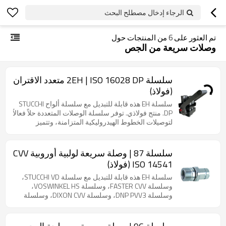
الرجاء إدخال مصطلح البحث
تم العثور على
6
من المنتجات حول
وصلات سريعة من الجص
سلسلة 2EH | ISO 16028 DP متعدد الاقتران
(فولاذ)
سلسلة EH هذه قابلة للتبديل مع سلسلة ألواح STUCCHI
DP. منتج فولاذي. توفر سلسلة الوصلات المتعددة حلاً فعالاً
لتوصيلات الخطوط الهيدروليكية المتزامنة، وتتميز
بمجموعات متعددة قابلة للتخصيص من المقابس
والوصلات بقياس 3/8 بوصة أو 1/2 بوصة، تعمل بمقبض
فولاذي لتوصيل سريع وآمن. جميع الوصلات، المصممة
سلسلة 87 | وصلة سريعة لولبية أوروبية CVV
للتطبيقات الشاقة، مطلية بالزنك والنيكل لمقاومة التآكل
ISO 14541 (فولاذ)
ودعم وظيفة التوصيل تحت الضغط، مما يضمن أداءً
موثوقًا في أنظمة الضغط العالي. يسمح التصميم
سلسلة EH هذه قابلة للتبديل مع سلسلة STUCCHI VD،
المعياري باستبدال كل وصلة على حدة بعد انتهاء عمرها
وسلسلة FASTER CVV، وسلسلة VOSWINKEL HS،
الافتراضي الموصى به.
وسلسلة DNP PVV3، وسلسلة DIXON CVV، وسلسلة
GROMELLE 626-A. منتج فولاذي. وصلات لولبية متعددة
الأغراض مصممة لأداء موثوق في ظل ظروف الضغط
المتبقي. مصممة لتحمل نبضات الضغط العالي وزيادات