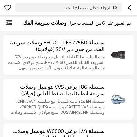
الرجاء إدخال مصطلح البحث
وصلات سريعة الفك
تم العثور على
6
من المنتجات حول
سلسلة EH 70 - RE577560 وصلات سريعة
الفك من جون دير SCV (فولاذية)
هذه السلسلة EH قابلة للتبديل مع وصلة جون دير SCV
السريعة القابلة للفصل RE577560. منتج فولاذي. صُممت
هذه الوصلة المتينة لأداء طويل الأمد. تصميمها سهل
الصيانة، مما يسمح بإعادة بنائها بسهولة، وبالتالي إطالة
عمرها وتقليل وقت التوقف. ولضمان مقاومة استثنائية
للتآكل، تخضع لاختبار رش الملح الصارم لمدة 200 ساعة
سلسلة 86 | برغي VVS لتوصيل وصلات
وتجتازه بنجاح، وهو معيار يُترجم إلى 10-20 عامًا من
سريعة لتطبيقات الضغط العالي (فولاذ)
التشغيل الموثوق في البيئات الزراعية النموذجية. تُعرف
أيضًا باسم وصلة SCV أو وصلة نصف بوصة.
سلسلة EH هذه قابلة للتبديل مع سلسلة DNP VVV1،
وسلسلة FASTER VVS، وسلسلة PARKER QHPA،
وسلسلة VOSWINKEL HH. منتج فولاذي. صُممت وصلات
الضغط العالي اللولبية لتحمل ظروف العمل القاسية مع
ارتفاعات ضغط متكررة. يضمن الهيكل الداخلي المتين
أقصى درجات السلامة والموثوقية. متوفر في السوق.
سلسلة ٨٩ | برغي W6000 لتوصيل وصلات