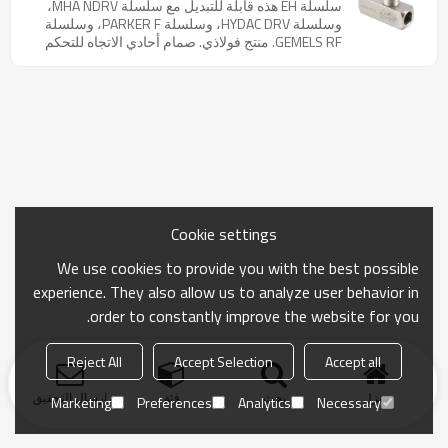
تكسير مُخصص. تُستخدم هذه السلسلة على نطاق واسع
سلسلة EH هذه قابلة للتبديل مع سلسلة MHA NDRV،
في البيئات المسببة للتآكل: البحرية، والنفط والغاز،
وسلسلة HYDAC DRV، وسلسلة PARKER F، وسلسلة
والكيميائية، والدوائية، والنووية.
GEMELS RF. منتج فولاذي. صمام أحادي الاتجاه للتحكم
في التدفق. مناسب لأي نوع من الأنظمة الهيدروليكية
التي تستخدم سوائل غير عالية اللزوجة. النوع القياسي
مصنوع من الفولاذ الكربوني المطلي بالزنك. يُستخدم
بشكل رئيسي في الزيوت والسوائل المعدنية غير المسببة
للتآكل.
Cookie settings
We use cookies to provide you with the best possible
experience. They also allow us to analyze user behavior in
order to constantly improve the website for you.
Reject All
Accept Selection
Accept all
منزل
بحث
فئة
ارسال التحقيق
Marketing
Preferences
Analytics
Necessary