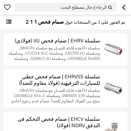
الرجاء إدخال مصطلح البحث
صمام فحص 1 1 2
تم العثور على
3
من المنتجات حول
سلسلة EHRV | صمام فحص VU (فولاذي)
سلسلة EH هذه قابلة للتبديل مع سلسلة MHA RV،
وسلسلة FASTER VU، وسلسلة STUCCHI VUZ، وسلسلة
GROMELLE R4000، وسلسلة GEMELS VU، وسلسلة
HOLMBURY CV. منتج فولاذي. صمام فحص أحادي الاتجاه
للاستخدام في خط الأنابيب. مناسب لأي نوع من الأنظمة
الهيدروليكية التي تستخدم سوائل غير عالية اللزوجة.
سلسلة EHRVSS | صمام فحص خطي
النوع القياسي مصنوع من الفولاذ الكربوني المطلي
للسيارات الترفيهية (فولاذ مقاوم للصدأ)
بالزنك، وهو مناسب للزيوت والسوائل المعدنية غير
المسببة للتآكل.
سلسلة EH هذه قابلة للتبديل مع سلسلة MHA RV،
وسلسلة PARKER 339، وسلسلة GROMELLE 654-Z.
منتج من الفولاذ المقاوم للصدأ. صمام عدم رجوع أحادي
الاتجاه من الفولاذ المقاوم للصدأ 316 للاستخدام في خط
الأنابيب. مناسب لجميع أنواع التطبيقات الهيدروليكية.
يسمح صمام عدم الرجوع هذا بالتدفق في اتجاه واحد
سلسلة EHCV | صمام فحص التحكم في
ويمنعه في الاتجاه المعاكس. لا يُسمح بالتدفق إلا عند
التدفق NDRV (فولاذ)
الوصول إلى ضغط تكسير مُحدد مسبقًا. يتوفر ضغط