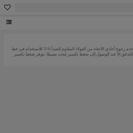
سلسلة EH هذه قابلة للتبديل مع سلسلة MHA RV، وسلسلة PARKER 339، وسلسلة GROMELLE 654-Z. منتج من الفولاذ المقاوم للصدأ. صمام عدم رجوع أحادي الاتجاه من الفولاذ المقاوم للصدأ 316 للاستخدام في خط
 بالتدفق إلا عند الوصول إلى ضغط تكسير مُحدد مسبقًا. يتوفر ضغط تكسير