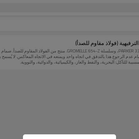
مام عدم الرجوع هذا بالتدفق في اتجاه واحد ويمنعه في الاتجاه المعاكس. لا يُسمح
 للتآكل: البحرية، والنفط والغاز، والكيميائية، والدوائية، والنووية.