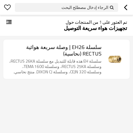
الرجاء إدخال مصطلح البحث
تم العثور على
1
من المنتجات حول
تجهيزات هواء سريعة التوصيل
سلسلة EH26 | وصلة سريعة هوائية
RECTUS (نحاسية)
سلسلة EH هذه قابلة للتبديل مع سلسلة RECTUS 26KA،
وسلسلة RECTUS 25KA، وسلسلة TEMA 1600،
وسلسلة CEJN 320، وسلسلة DIXON CJ. منتج نحاسي.
هذا الوصل ذو الأكمام قابل للتبديل الصناعي. يُستخدم
على نطاق واسع لتوصيل خطوط الهواء والسوائل
منخفضة الضغط. يتميز بتصميمه المدمج والاقتصادي،
حيث يعتمد على آلية قفل كروي تتكون من كرات فولاذية
مثبتة تُثبّت أخدود القفل على حلمة التوصيل. يجب سحب
الغلاف المنزلق المحمّل بنابض يدويًا لتوصيل الحلمة أو
فصلها. تشمل التطبيقات الشائعة الهواء المضغوط،
والماء، والشحوم، والطلاء، والفراغ المحدود، والغازات
المحدودة.