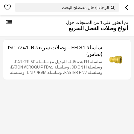
الرجاء إدخال مصطلح البحث
تم العثور على
1
من المنتجات حول
أنواع وصلات الفصل السريع
سلسلة EH 81 - وصلات سريعة ISO 7241-B
(نحاس)
سلسلة EH هذه قابلة للتبديل مع سلسلة PARKER 60،
وسلسلة DIXON H، وسلسلة EATON AEROQUIP FD45،
وسلسلة FASTER HNV، وسلسلة DNP PBVM، وسلسلة
STUCCHI IRBO، وسلسلة HANSEN HK، وسلسلة
SAFEWAY BS10، وسلسلة VOSWINKEL IB-MS،
وسلسلة GROMELLE 635-L. منتج نحاسي. وصلات
قياسية صناعية متوافقة مع معيار ISO 7241-1 السلسلة
B. تتوفر جميع المقاسات من 1/8 بوصة إلى 2 بوصة مع
خيارات متعددة للخيوط (BSP، NPT، SAE). مصممة لأداء
موثوق في البيئات الصناعية الصعبة.