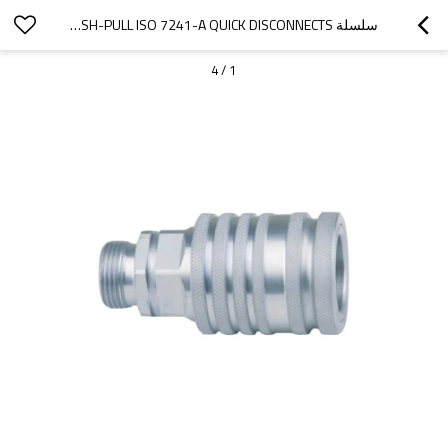
سلسلة EH 76 - CPV CNV PV PUSH-PULL ISO 7241-A QUICK DISCONNECTS للزراعة (فولاذ)
4
/
1