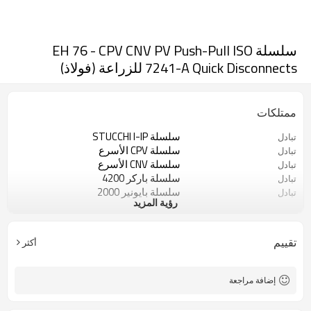
سلسلة EH 76 - CPV CNV PV Push-Pull ISO
7241-A Quick Disconnects للزراعة (فولاذ)
ممتلكات
سلسلة STUCCHI I-IP
تبادل
سلسلة CPV الأسرع
تبادل
سلسلة CNV الأسرع
تبادل
سلسلة باركر 4200
تبادل
سلسلة بايونير 2000
تبادل
رؤية المزيد
سلسلة DNP PPV1
تبادل
سلسلة ديكسون الزراعية
تبادل
سلسلة VOSWINKEL HP
تبادل
تقييم
أكثر
سلسلة سيفوي S40
تبادل
سلسلة الخلايا الكهروضوئية الأسرع
تبادل
سلسلة NV الأسرع
تبادل
إضافة مراجعة