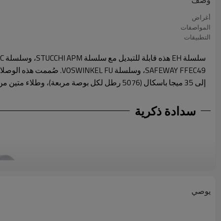
وصف
أغراض
المواصفات
التطبيقات
سلسلة EH هذه قابلة للتبديل مع سلسلة STUCCHI APM، وسلسلة PARKER FEC، وسلسلة FASTER 3FFH، وسلسلة FASTER 3FFI،
إلى 35 ميجا باسكال (5076 رطل لكل بوصة مربعة)، وطلاء متين من الزنك والنيكل لمقاومة فائقة للتآكل. يتيح التصميم المبتكر توصيلًا آمنًا في ظل ظروف الضغط المتبقي، مع خيارات تكوين متعددة.
سدادة ذكرية
يوصي