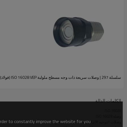
تتوفر أنواع أخرى من الخي
المادة رقم
حجم الجسم (بالبوصة)
mm)
HFSFP29638-3/8"NPT
3/8 بوصة
0
HFSFP29638-1/2"NPT
3/8 بوصة
5
HFSFP29638-3/8"G
3/8 بوصة
0
HFSFP29638-1/2"G
3/8 بوصة
5
HFSFP29638-3/4"UNF
3/8 بوصة
0
سلسلة 297 | وصلات سريعة ذات وجه مسطح ملولبة ISO 16028 VEP (فولاذ)
HFSFP29612-1/2"NPT
نصف بوصة
1
HFSFP29612-3/4"NPT
نصف بوصة
5
HFSFP29612-1/2"G
نصف بوصة
1
الكلمات الدالة
HFSFP29612-3/4"G
نصف بوصة
5
ISO 16028
وصلة ISO 16028
HFSFP29612-7/8"UNF
نصف بوصة
1
order to constantly improve the website for you.
وصلات التوجيه الانزلاقي ذات الوجه المسطح