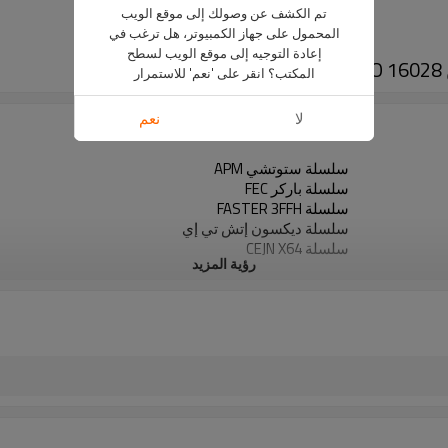
تم الكشف عن وصولك إلى موقع الويب
المحمول على جهاز الكمبيوتر، هل ترغب في
إعادة التوجيه إلى موقع الويب لسطح
المكتب؟ انقر على 'نعم' للاستمرار
لا
نعم
سلسلة ستوتشي APM
سلسلة باركر FEC
سلسلة FASTER 3FFH
سلسلة ديكسون إتش تي إي
سلسلة CEJN X64
رؤية المزيد
سلسلة DNP PLK4
سلسلة سيفوي FFEC49
سلسلة فو سوينكل فو
سلسلة 3FFI الأسرع