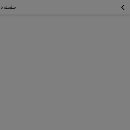
سلسلة 296 | وصلات فصل سريع ذات وجه مسطح من APM، ISO 16028، وصلة تحت الضغط (فولاذ)