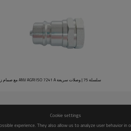
وط/أطراف التوصيل عند الطلب
Lp(
حصان (مم)
تي
8
S27
3/8 بوصة NPT
82.
S27
1/2 بوصة NPT
3/8"BSPP
S27
8
1/2"BSPP
S27
82.
3/4"UNF-16
S27
8
سلسلة 75 | وصلات سريعة ANV AGRI ISO 7241 A مع صمام زنبركي (فولاذ)
9
S36
1/2 بوصة NPT
93.
S36
3/4 بوصة NPT
1/2"BSPP
S36
9
3/4"BSPP
S36
93.
Cookie settings
7/8"UNF-14
S36
9
ssible experience. They also allow us to analyze user behavior in 