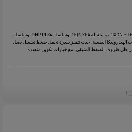
سلسلة DIXON HTE، وسلسلة CEJN X64، وسلسلة DNP PLK4، وسلسلة
 صُممت هذه الوصلات ذات الوجه المسطح، المتوافقة مع معيار ISO 16028، خصيصًا لتطبيقات الهيدروليكا الصعبة، حيث تتميز بقدرة تحمل ضغط تشغيل يصل