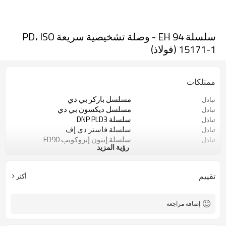
سلسلة EH 94 - وصلة تشخيصية سريعة PD، ISO
15171-1 (فولاذ)
ممتلكات
مسلسل باركر بي دي
تبادل
مسلسل ديكسون بي دي
تبادل
سلسلة DNP PLD3
تبادل
سلسلة فاستر دي إف
تبادل
سلسلة إيتون إيروكويب FD90
تبادل
رؤية المزيد
سلسلة التشخيص الديناميكي البرازيلية
تبادل
سلسلة هولمبري للنشر الرقمي
تبادل
تقييم
أكثر
إضافة مراجعة