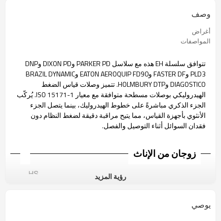
وصف
أغراض
المواصفات
تتوافق سلسلة EH هذه مع سلاسل PARKER PD وDIXON PD وDNP
PLD3 وFASTER DF وEATON AEROQUIP FD90 وBRAZIL DYNAMIC
DIAGOSTICO وHOLMBURY DTP. تتميز وصلات قياس الضغط
الهيدروليكي بوصلات مسطحة متوافقة مع معيار ISO 15171-1. يُركّب
الجزء الذكري مباشرةً على خطوط الهيدروليك، بينما يتصل الجزء
الأنثوي بأجهزة القياس، مما يتيح مراقبة دقيقة لضغط النظام دون
فقدان السوائل أثناء التوصيل والفصل.
زوجان من الإناث
رؤية المزيد
يوصي