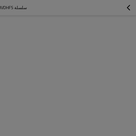
سلسلة EHVDHFS | صمام كروي KHM ثنائي الاتجاه عالي الضغط مُطروق مع شفة، SAE J518C، ISO-6162 (فولاذ)