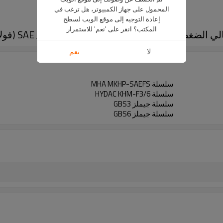
المحمول على جهاز الكمبيوتر، هل ترغب في
إعادة التوجيه إلى موقع الويب لسطح
المكتب؟ انقر على 'نعم' للاستمرار
لا
نعم
سلسلة MHA MKHP-SAEFS
سلسلة HYDAC KHM-F3/6
سلسلة جيملز GBS3
سلسلة جيملز GBS6