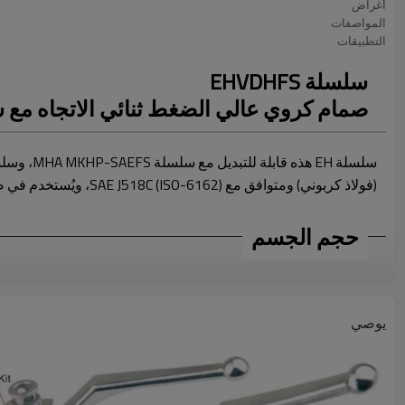
أغراض
المواصفات
التطبيقات
سلسلة EHVDHFS
صمام كروي عالي الضغط ثنائي الاتجاه مع شفة (فولاذ)، معي
(فولاذ كربوني) ومتوافق مع SAE J518C (ISO-6162)، ويُستخدم في صناعات متنوعة، بما في ذلك البناء، والآلات الزراعية، وهندسة المياه، وهندسة التعدين، وصناعات الدهانات.
حجم الجسم
يوصي