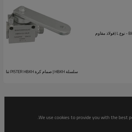
سلسلة EHVLSS | صمام كروي عالي الضغط ثلاثي الاتجاهات BK3 - نوع L (فولاذ مقاوم
سلسلة HBKH | صمام كرة PISTER HBKH ثنائي الاتجاه (فولاذي)
We use cookies to provide you with the best po