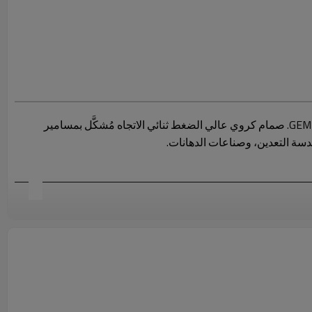
سلسلة EH هذه قابلة للتبديل مع سلسلة MHA MKHP-SAEFS، وسلسلة HYDAC KHM-F3/6، وسلسلة GEMELS GBS3، وسلسلة GEMELS GBS6. صمام كروي عالي الضغط ثنائي الاتجاه مُشكَّل بمسامير