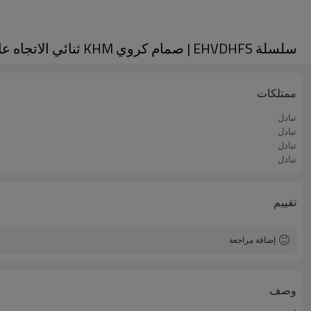
سلسلة EHVDHFS | صمام كروي KHM ثنائي الاتجاه عالي الضغط مُطروق مع شفة، SAE J518C، ISO-6162 (فولاذ)
ممتلكات
تبادل
تبادل
تبادل
تبادل
تقييم
إضافة مراجعة
وصف