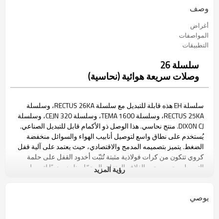
وصف
أغراض
المواصفات
التطبيقات
سلسلة 26
وصلات سريعة هوائية (نحاسية)
سلسلة EH هذه قابلة للتبديل مع سلسلة RECTUS 26KA، وسلسلة
RECTUS 25KA، وسلسلة TEMA 1600، وسلسلة CEJN 320، وسلسلة
DIXON CJ. منتج نحاسي. هذا الوصل ذو الأكمام قابل للتبديل الصناعي.
يُستخدم على نطاق واسع لتوصيل أنابيب الهواء والسوائل منخفضة
الضغط. يتميز بتصميمه المدمج والاقتصادي، حيث يعتمد على آلية قفل
كروي تتكون من كرات فولاذية مثبتة تُثبّت أخدود القفل على حلمة
التوصيل. يجب سحب الغلاف المنزلق المحمّل بنابض يدويًا لتوصيل
رؤية المزيد
الحلمة أو فصلها. تشمل التطبيقات الشائعة: الهواء المضغوط، والماء،
والشحوم، والطلاء، والفراغ المحدود، والغازات المحدودة.
يوصي
أنثى